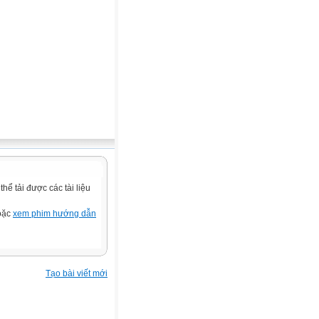
ể tải được các tài liệu
hoặc
xem phim hướng dẫn
Tạo bài viết mới