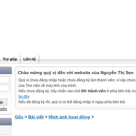
Trợ giúp
Liên hệ
Chào mừng quý vị đến với website của Nguyễn Thị Sen
Quý vị chưa đăng nhập hoặc chưa đăng ký làm thành viên, vì vậy chưa th
của Thư viện về máy tính của mình.
Nếu chưa đăng ký, hãy nhấn vào chữ
ĐK thành viên
ở phía bên trái, 
tại đây
Nếu đã đăng ký rồi, quý vị có thể đăng nhập ở ngay phía bên trái.
viên
Gốc
>
Bài viết
>
Hình ảnh hoạt động
>