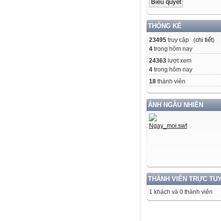
THỐNG KÊ
23495
truy cập (
chi tiết
)
4
trong hôm nay
24363
lượt xem
4
trong hôm nay
18
thành viên
ẢNH NGẪU NHIÊN
THÀNH VIÊN TRỰC TU
1 khách và 0 thành viên