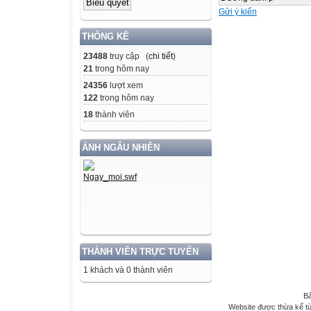
Gửi ý kiến
THỐNG KÊ
23488
truy cập (
chi tiết
)
21
trong hôm nay
24356
lượt xem
122
trong hôm nay
18
thành viên
ẢNH NGẪU NHIÊN
THÀNH VIÊN TRỰC TUYẾN
1 khách và 0 thành viên
Bả
Website được thừa kế t