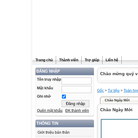
Trang chủ
Thành viên
Trợ giúp
Liên hệ
ĐĂNG NHẬP
Chào mừng quý vị
Tên truy nhập
Mật khẩu
Gốc
>
Tư liệu
>
Toán họ
Ghi nhớ
Chào Ngày Mới
Chào Ngày Mới
Quên mật khẩu
ĐK thành viên
THÔNG TIN
Giới thiệu bản thân