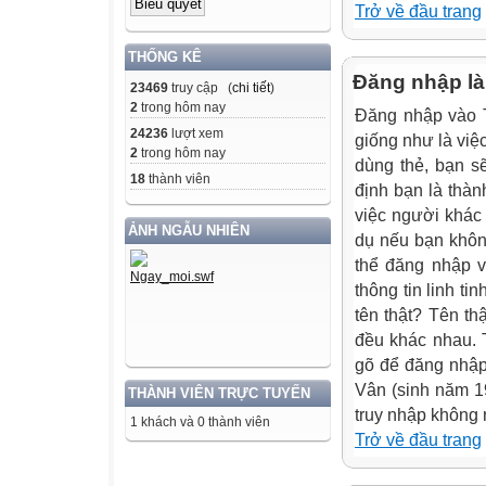
Trở về đầu trang
THỐNG KÊ
Đăng nhập là 
23469
truy cập (
chi tiết
)
2
trong hôm nay
Đăng nhập vào T
24236
lượt xem
giống như là việc
2
trong hôm nay
dùng thẻ, bạn s
18
thành viên
định bạn là thàn
việc người khác
ẢNH NGẪU NHIÊN
dụ nếu bạn khôn
thể đăng nhập v
thông tin linh ti
tên thật? Tên th
đều khác nhau. 
gõ để đăng nhập
Vân (sinh năm 19
THÀNH VIÊN TRỰC TUYẾN
truy nhập không 
1 khách và 0 thành viên
Trở về đầu trang