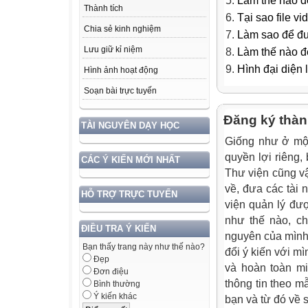
Làm thế nào để
Thành tích
Tại sao file v
Chia sẻ kinh nghiệm
Làm sao để đưa
Lưu giữ kỉ niệm
Làm thế nào để
Hình đại diện 
Hình ảnh hoạt động
Soạn bài trực tuyến
Đăng ký thàn
TÀI NGUYÊN DẠY HỌC
Giống như ở một
quyền lợi riêng,
CÁC Ý KIẾN MỚI NHẤT
Thư viện cũng vậy
về, đưa các tài 
HỖ TRỢ TRỰC TUYẾN
viện quản lý đư
như thế nào, ch
ĐIỀU TRA Ý KIẾN
nguyên của mình,
Bạn thấy trang này như thế nào?
đổi ý kiến với m
Đẹp
và hoàn toàn mi
Đơn điệu
thông tin theo m
Bình thường
Ý kiến khác
bạn và từ đó về 