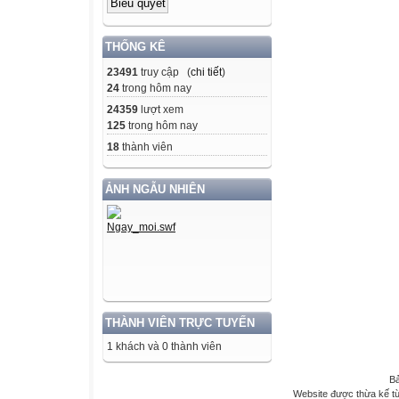
THỐNG KÊ
23491
truy cập (
chi tiết
)
24
trong hôm nay
24359
lượt xem
125
trong hôm nay
18
thành viên
ẢNH NGẪU NHIÊN
THÀNH VIÊN TRỰC TUYẾN
1 khách và 0 thành viên
Bả
Website được thừa kế t