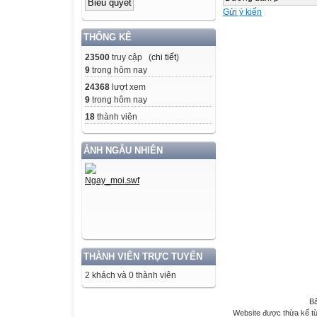
Gửi ý kiến
THỐNG KÊ
23500
truy cập (
chi tiết
)
9
trong hôm nay
24368
lượt xem
9
trong hôm nay
18
thành viên
ẢNH NGẪU NHIÊN
THÀNH VIÊN TRỰC TUYẾN
2 khách và 0 thành viên
Bả
Website được thừa kế t