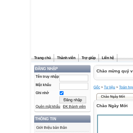
Trang chủ
Thành viên
Trợ giúp
Liên hệ
ĐĂNG NHẬP
Chào mừng quý vị
Tên truy nhập
Mật khẩu
Gốc
>
Tư liệu
>
Toán họ
Ghi nhớ
Chào Ngày Mới
Chào Ngày Mới
Quên mật khẩu
ĐK thành viên
THÔNG TIN
Giới thiệu bản thân