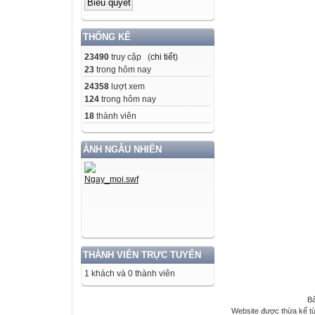
THỐNG KÊ
23490
truy cập (
chi tiết
)
23
trong hôm nay
24358
lượt xem
124
trong hôm nay
18
thành viên
ẢNH NGẪU NHIÊN
THÀNH VIÊN TRỰC TUYẾN
1 khách và 0 thành viên
Bả
Website được thừa kế t