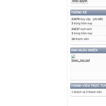
THỐNG KÊ
23470
truy cập (
chi tiết
)
3
trong hôm nay
24237
lượt xem
3
trong hôm nay
18
thành viên
ẢNH NGẪU NHIÊN
THÀNH VIÊN TRỰC TU
1 khách và 0 thành viên