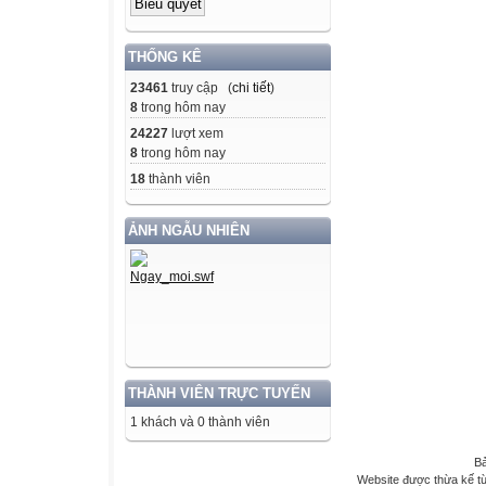
THỐNG KÊ
23461
truy cập (
chi tiết
)
8
trong hôm nay
24227
lượt xem
8
trong hôm nay
18
thành viên
ẢNH NGẪU NHIÊN
THÀNH VIÊN TRỰC TUYẾN
1 khách và 0 thành viên
Bả
Website được thừa kế t