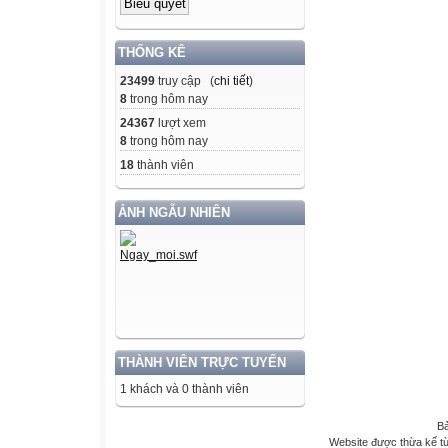
THỐNG KÊ
23499
truy cập (
chi tiết
)
8
trong hôm nay
24367
lượt xem
8
trong hôm nay
18
thành viên
ẢNH NGẪU NHIÊN
THÀNH VIÊN TRỰC TUYẾN
1 khách và 0 thành viên
Bả
Website được thừa kế t