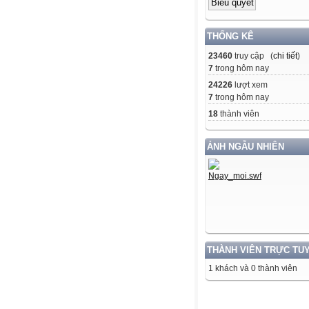
THỐNG KÊ
23460
truy cập (
chi tiết
)
7
trong hôm nay
24226
lượt xem
7
trong hôm nay
18
thành viên
ẢNH NGẪU NHIÊN
THÀNH VIÊN TRỰC TU
1 khách và 0 thành viên