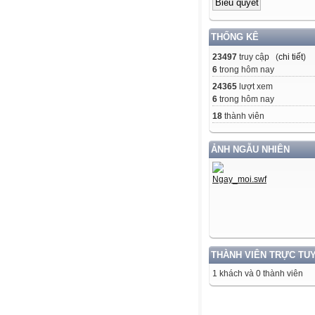
THỐNG KÊ
23497
truy cập (
chi tiết
)
6
trong hôm nay
24365
lượt xem
6
trong hôm nay
18
thành viên
ẢNH NGẪU NHIÊN
THÀNH VIÊN TRỰC TU
1 khách và 0 thành viên