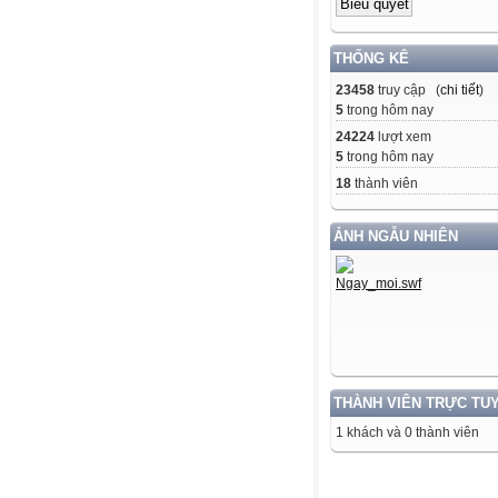
THỐNG KÊ
23458
truy cập (
chi tiết
)
5
trong hôm nay
24224
lượt xem
5
trong hôm nay
18
thành viên
ẢNH NGẪU NHIÊN
THÀNH VIÊN TRỰC TU
1 khách và 0 thành viên