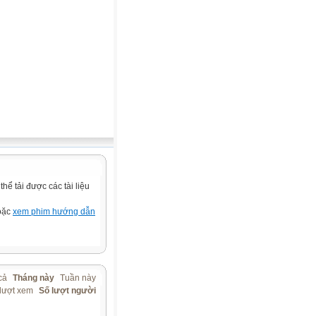
ể tải được các tài liệu
hoặc
xem phim hướng dẫn
cả
Tháng này
Tuần này
lượt xem
Số lượt người