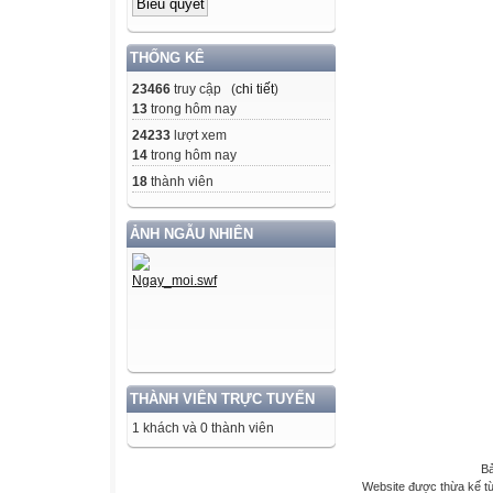
THỐNG KÊ
23466
truy cập (
chi tiết
)
13
trong hôm nay
24233
lượt xem
14
trong hôm nay
18
thành viên
ẢNH NGẪU NHIÊN
THÀNH VIÊN TRỰC TUYẾN
1 khách và 0 thành viên
Bả
Website được thừa kế t