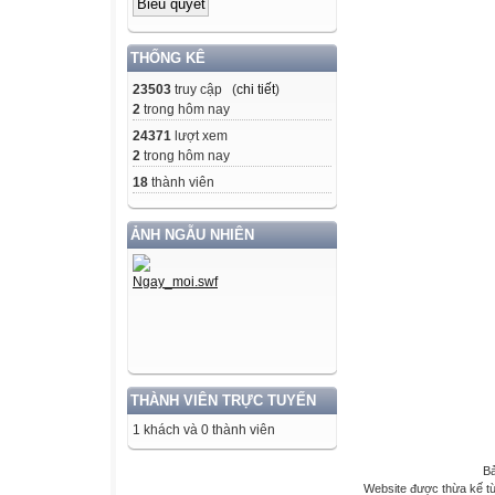
THỐNG KÊ
23503
truy cập (
chi tiết
)
2
trong hôm nay
24371
lượt xem
2
trong hôm nay
18
thành viên
ẢNH NGẪU NHIÊN
THÀNH VIÊN TRỰC TUYẾN
1 khách và 0 thành viên
Bả
Website được thừa kế t