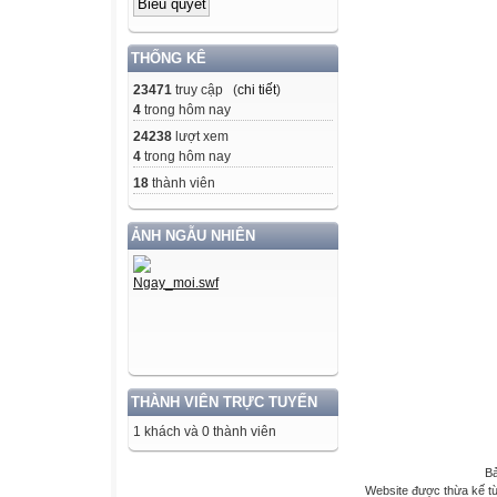
THỐNG KÊ
23471
truy cập (
chi tiết
)
4
trong hôm nay
24238
lượt xem
4
trong hôm nay
18
thành viên
ẢNH NGẪU NHIÊN
THÀNH VIÊN TRỰC TUYẾN
1 khách và 0 thành viên
Bả
Website được thừa kế t