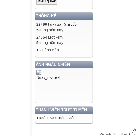
THỐNG KÊ
23496
truy cập (
chi tiết
)
5
trong hôm nay
24364
lượt xem
5
trong hôm nay
18
thành viên
ẢNH NGẪU NHIÊN
THÀNH VIÊN TRỰC TUYẾN
1 khách và 0 thành viên
Bả
Website được thừa kế t